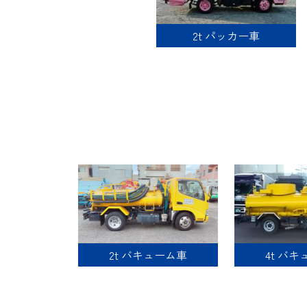
2t パッカー車
4t バ
2t バキューム車