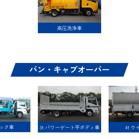
高圧洗浄車
バン・キャブオーバー
ニック車
3t パワーゲート平ボディ車
4t 