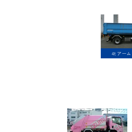
4t アー