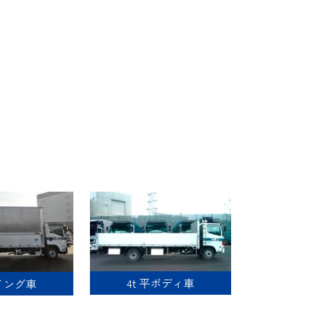
4t 平ボディ車
ウイング車