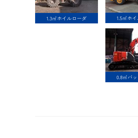
1.5㎥ホ
1.3㎥ホイルローダ
0.8㎥バ