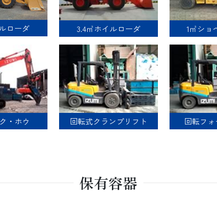
イルローダ
3.4㎥ホイルローダ
1㎥ショ
ック・ホウ
回転式クランプリフト
回転フォ
保有容器