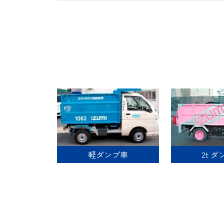
軽ダンプ車
2t 