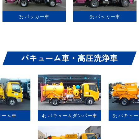
3t パッカー車
6t パッカー車
バキューム車・高圧洗浄車
キューム車
4t バキュームダンパー車
6t バキュ