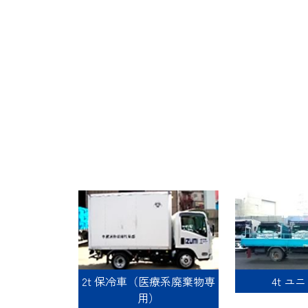
2t 保冷車（医療系廃棄物専
4t ユ
用）