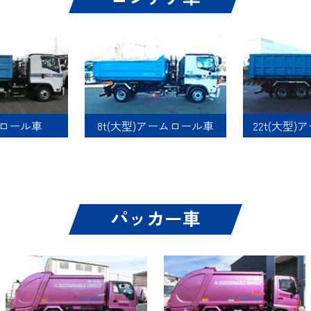
8t(大型)アームロール車
ムロール車
22t(大型
パッカー車